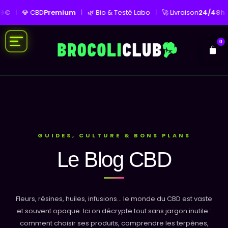
69€
|
💎 CBD
Premium
|
🌿 Bio & Testé Labo
|
🚀 Livraison
24/48h
0
GUIDES, CULTURE & BONS PLANS
Le Blog CBD
Fleurs, résines, huiles, infusions... le monde du CBD est vaste
et souvent opaque. Ici on décrypte tout sans jargon inutile :
comment choisir ses produits, comprendre les terpènes,