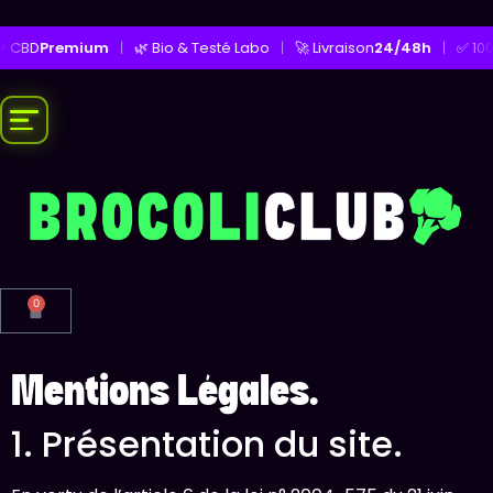
BD
Premium
|
🌿 Bio & Testé Labo
|
🚀 Livraison
24/48h
|
✅ 100% L
0
Mentions Légales.
1. Présentation du site.