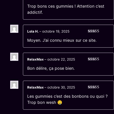
Note
5
sur 5
Trop bons ces gummies ! Attention c’est
addictif.
Lola H.
–
octobre 19, 2025
Note
3
Moyen. J’ai connu mieux sur ce site.
sur 5
RelaxMax
–
octobre 22, 2025
Note
4
sur
Bon délire, ça pose bien.
5
RelaxMax
–
octobre 30, 2025
Note
5
sur 5
Les gummies c’est des bonbons ou quoi ?
Trop bon wesh 🤤