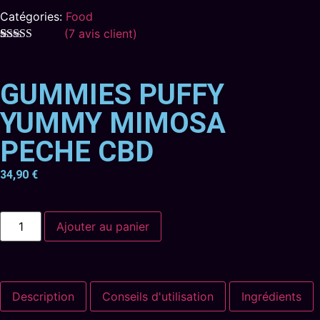
Catégories:
Food
(
7
avis client)
Noté
7
4.43
sur 5 basé
sur
GUMMIES PUFFY
notations
client
YUMMY MIMOSA
PECHE CBD
34,90
€
Ajouter au panier
Description
Conseils d'utilisation
Ingrédients