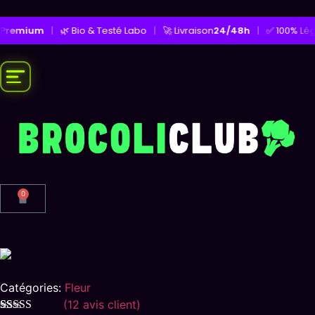
mium
|
🌿 Bio & Testé Labo
|
🚀 Livraison
24/48h
|
✅ 100% Légal
|
0
Catégories:
Fleur
(
12
avis client)