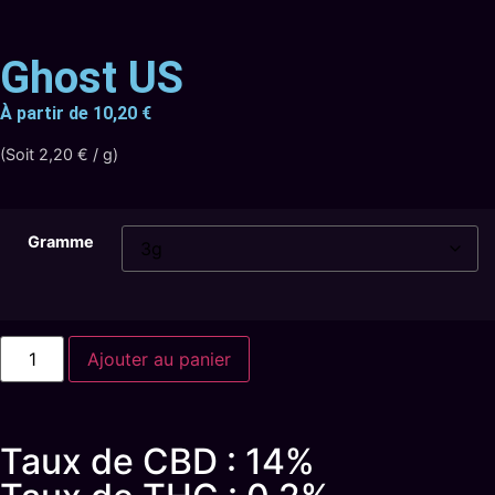
Noté
12
4.75
sur 5 basé
sur
notations
Ghost US
client
À partir de
10,20
€
(Soit 2,20 € / g)
Gramme
Ajouter au panier
Taux de CBD : 14%