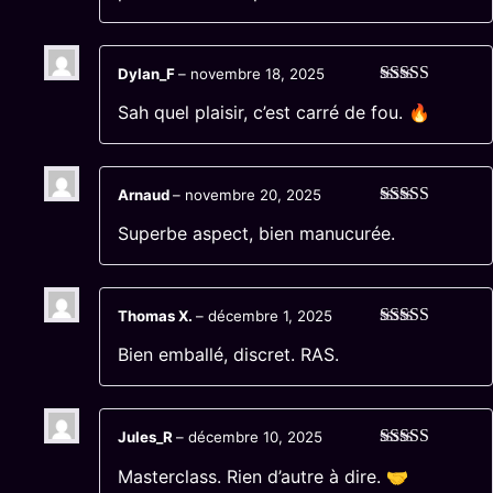
Dylan_F
–
novembre 18, 2025
Note
5
sur 5
Sah quel plaisir, c’est carré de fou. 🔥
Arnaud
–
novembre 20, 2025
Note
5
sur 5
Superbe aspect, bien manucurée.
Thomas X.
–
décembre 1, 2025
Note
4
sur
Bien emballé, discret. RAS.
5
Jules_R
–
décembre 10, 2025
Note
5
sur 5
Masterclass. Rien d’autre à dire. 🤝