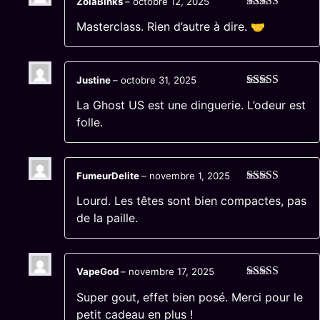
ZolaBinks
–
octobre 12, 2025
Note
5
sur 5
Masterclass. Rien d’autre à dire. 🤝
Justine
–
octobre 31, 2025
Note
5
sur 5
La Ghost US est une dinguerie. L’odeur est
folle.
FumeurDelite
–
novembre 1, 2025
Note
5
sur 5
Lourd. Les têtes sont bien compactes, pas
de la paille.
VapeGod
–
novembre 17, 2025
Note
5
sur 5
Super gout, effet bien posé. Merci pour le
petit cadeau en plus !