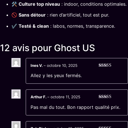
🛠
Culture top niveau
: indoor, conditions optimales.
🚫
Sans détour
: rien d’artificiel, tout est pur.
✔
Testé & clean
: labos, normes, transparence.
12 avis pour
Ghost US
Ines V.
–
octobre 10, 2025
Note
5
sur 5
Allez y les yeux fermés.
Arthur F.
–
octobre 11, 2025
Note
4
sur
Pas mal du tout. Bon rapport qualité prix.
5